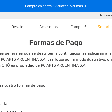
Comprá en hasta 12 cuotas. Ver más ->
Uso Per
Desktops
Accesorios
¡Comprar!
Soporte
Formas de Pago
nes generales que se describen a continuación se aplicarán a 
a PC ARTS ARGENTINA S.A. Las fotos son a modo ilustrativo, or
NGHÓ es propiedad de PC ARTS ARGENTINA S.A.
tes cuatro formas de pago:
aria