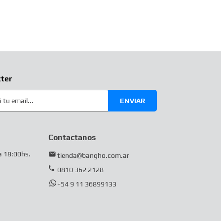
ter
ENVIAR
Contactanos
a 18:00hs.
tienda@bangho.com.ar
0810 362 2128
+54 9 11 36899133