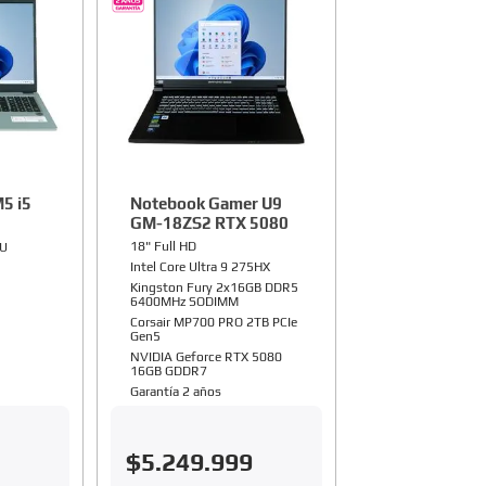
5 i5
Notebook Gamer U9
GM-18ZS2 RTX 5080
18" Full HD
5U
Intel Core Ultra 9 275HX
Kingston Fury 2x16GB DDR5
6400MHz SODIMM
Corsair MP700 PRO 2TB PCIe
Gen5
NVIDIA Geforce RTX 5080
16GB GDDR7
Garantía 2 años
$
5
.
249
.
999