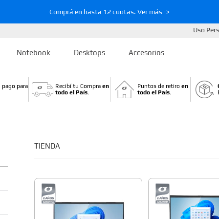
Comprá en hasta 12 cuotas. Ver más ->
Uso Per
Notebook
Desktops
Accesorios
 pago para
Recibí tu Compra
en
Puntos de retiro
en
todo el País.
todo el País.
TIENDA