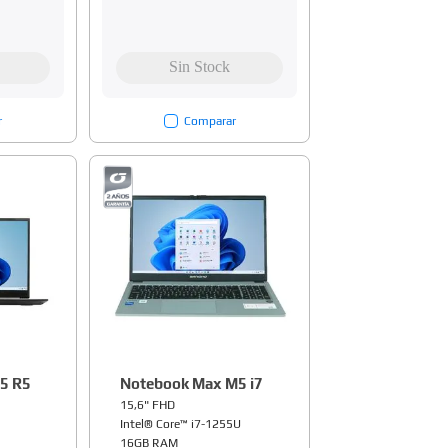
r
Comparar
5 R5
Notebook Max M5 i7
15,6" FHD
Intel® Core™ i7-1255U
16GB RAM