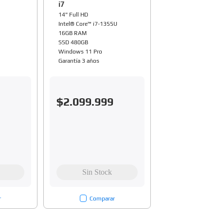
i7
14" Full HD
Intel® Core™ i7-1355U
16GB RAM
SSD 480GB
Windows 11 Pro
Garantía 3 años
$
2
.
099
.
999
r
Comparar