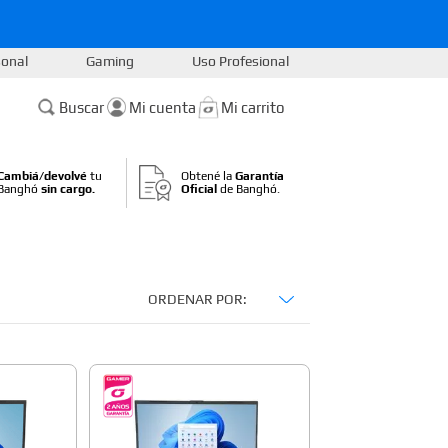
sonal
Gaming
Uso Profesional
Buscar
Cambiá/devolvé
tu
Obtené la
Garantía
Banghó
sin cargo.
Oficial
de Banghó.
ORDENAR POR