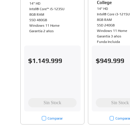
College
14" HD
14" HD
Intel® Core™ i5-1235U
Intel® Core i3-1215U
8GB RAM
8GB RAM
SSD 480GB
SSD 240GB
Windows 11 Home
Windows 11 Home
Garantía 2 años
Garantía 3 años
Funda Incluida
$
1
.
149
.
999
$
949
.
999
Comparar
Compara