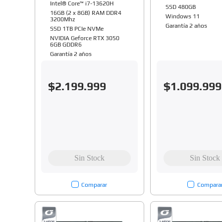
Intel® Core™ i7-13620H
SSD 480GB
16GB (2 x 8GB) RAM DDR4
Windows 11
3200Mhz
Garantía 2 años
SSD 1TB PCIe NVMe
NVIDIA Geforce RTX 3050
6GB GDDR6
Garantía 2 años
$
2
.
199
.
999
$
1
.
099
.
999
Comparar
Compara