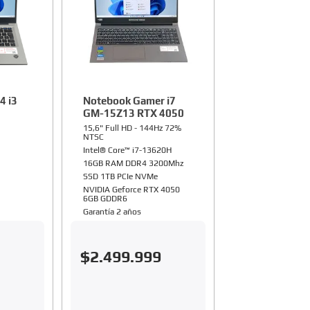
4 i3
Notebook Gamer i7
GM-15Z13 RTX 4050
15,6" Full HD - 144Hz 72%
NTSC
Intel® Core™ i7-13620H
16GB RAM DDR4 3200Mhz
SSD 1TB PCIe NVMe
NVIDIA Geforce RTX 4050
6GB GDDR6
Garantía 2 años
$
2
.
499
.
999