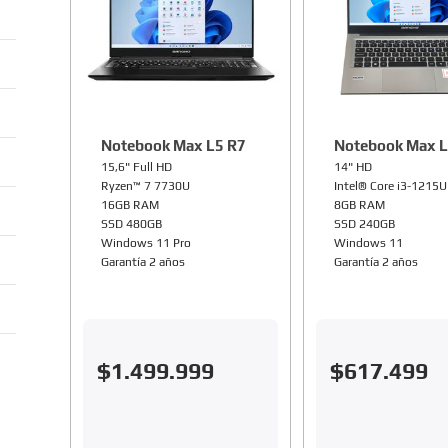
Notebook Max L5 R7
Notebook Max L
15,6" Full HD
14" HD
Ryzen™ 7 7730U
Intel® Core i3-1215U
16GB RAM
8GB RAM
SSD 480GB
SSD 240GB
Windows 11 Pro
Windows 11
Garantía 2 años
Garantía 2 años
$
1
.
499
.
999
$
617
.
499