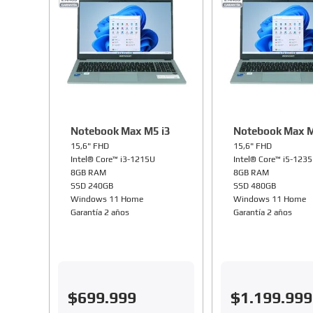
Notebook Max M5 i3
Notebook Max M
15,6" FHD
15,6" FHD
Intel® Core™ i3-1215U
Intel® Core™ i5-123
8GB RAM
8GB RAM
SSD 240GB
SSD 480GB
Windows 11 Home
Windows 11 Home
Garantía 2 años
Garantía 2 años
$
699
.
999
$
1
.
199
.
999