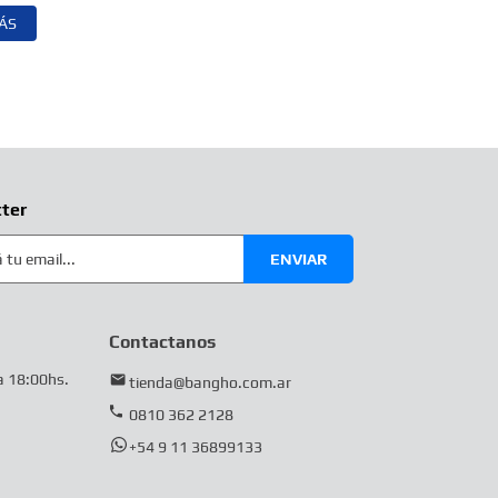
ÁS
ter
ENVIAR
Contactanos
a 18:00hs.
tienda@bangho.com.ar
0810 362 2128
+54 9 11 36899133