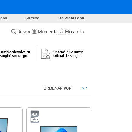
sonal
Gaming
Uso Profesional
Buscar
Cambiá/devolvé
tu
Obtené la
Garantía
Banghó
sin cargo.
Oficial
de Banghó.
ORDENAR POR