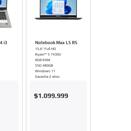
4 i3
Notebook Max L5 R5
15,6" Full HD
Ryzen™ 5 7430U
8GB RAM
SSD 480GB
Windows 11
Garantía 2 años
$
1
.
099
.
999