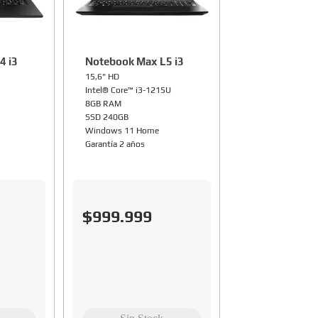
4 i3
Notebook Max L5 i3
15,6" HD
Intel® Core™ i3-1215U
8GB RAM
SSD 240GB
Windows 11 Home
Garantía 2 años
$
999
.
999