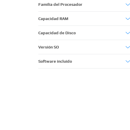
14´´
Familia del Procesador
15,6´´
Intel Core i3
Capacidad RAM
Intel Core i5
8GB
Capacidad de Disco
Intel Core i7
16GB
240GB
Versión SO
AMD Ryzen
480GB
Windows 11
Software incluido
Windows 11 Home
No incluye