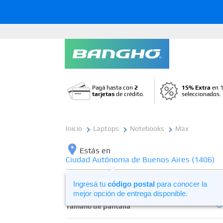
Pagá hasta con
2
15% Extra
en 1
tarjetas
de crédito.
seleccionados.
Laptops
Notebooks
Max
Estás en
Ciudad Autónoma de Buenos Aires (1406)
Segmento de uso
Ingresá tu
código postal
para conocer la
mejor opción de entrega disponible.
Uso Personal
Tamaño de pantalla
College