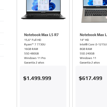
Notebook Max L5 R7
Notebook Max L
15,6" Full HD
14" HD
Ryzen™ 7 7730U
Intel® Core i3-1215U
16GB RAM
8GB RAM
SSD 480GB
SSD 240GB
Windows 11 Pro
Windows 11
Garantía 2 años
Garantía 2 años
$
1
.
499
.
999
$
617
.
499