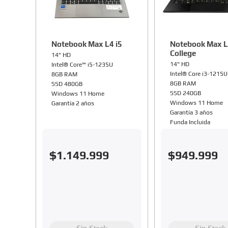
Notebook Max L4 i5
Notebook Max L
College
14" HD
14" HD
Intel® Core™ i5-1235U
Intel® Core i3-1215U
8GB RAM
8GB RAM
SSD 480GB
SSD 240GB
Windows 11 Home
Windows 11 Home
Garantía 2 años
Garantía 3 años
Funda Incluida
$
1
.
149
.
999
$
949
.
999