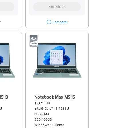
r
Comparar
5 i3
Notebook Max M5 i5
15,6" FHD
5U
Intel® Core™ i5-1235U
8GB RAM
SSD 480GB
Windows 11 Home