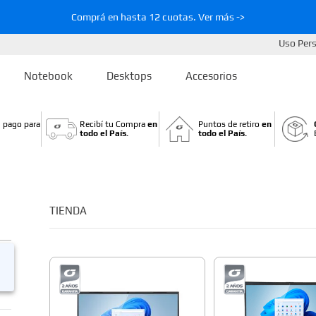
Comprá en hasta 12 cuotas. Ver más ->
Uso Per
Notebook
Desktops
Accesorios
 pago para
Recibí tu Compra
en
Puntos de retiro
en
todo el País.
todo el País.
TIENDA