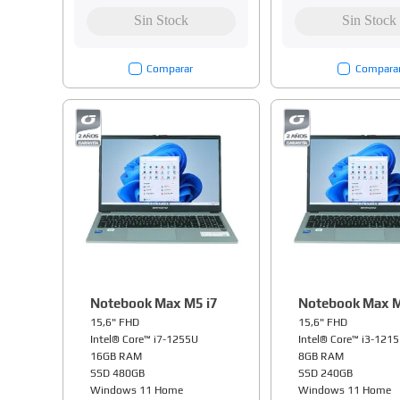
Comparar
Compara
Notebook Max M5 i7
Notebook Max M
15,6" FHD
15,6" FHD
Intel® Core™ i7-1255U
Intel® Core™ i3-121
16GB RAM
8GB RAM
SSD 480GB
SSD 240GB
Windows 11 Home
Windows 11 Home