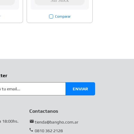
r
Comparar
ter
ENVIAR
Contactanos
a 18:00hs.
tienda@bangho.com.ar
0810 362 2128