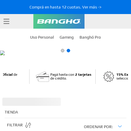
Comprá en hasta 12 cuotas. Ver más ->
Uso Personal
Gaming
Banghó Pro
 Oficial
de
Pagá hasta con
2 tarjetas
15% Ext
de crédito.
seleccio
TIENDA
FILTRAR
ORDENAR POR