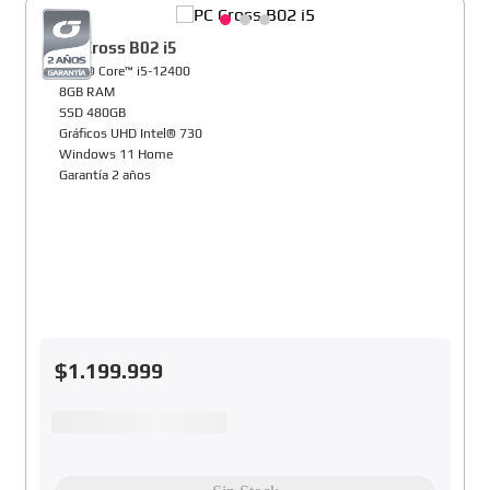
PC Cross B02 i5
Intel® Core™ i5-12400
8GB RAM
SSD 480GB
Gráficos UHD Intel® 730
Windows 11 Home
Garantía 2 años
$
1
.
199
.
999