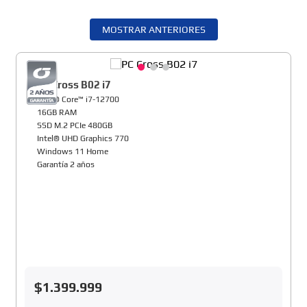
MOSTRAR ANTERIORES
PC Cross B02 i7
Intel® Core™ i7-12700
16GB RAM
SSD M.2 PCIe 480GB
Intel® UHD Graphics 770
Windows 11 Home
Garantía 2 años
$
1
.
399
.
999