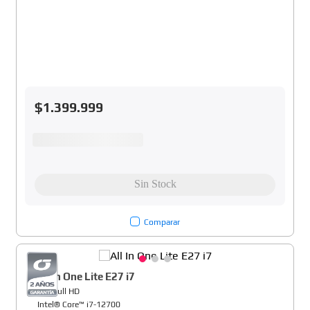
$
1
.
399
.
999
Comparar
All In One Lite E27 i7
27" Full HD
Intel® Core™ i7-12700