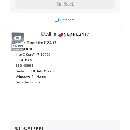
Comparar
All In One Lite E24 i7
24" Full HD
Intel® Core™ i7-12700
16GB RAM
SSD 480GB
Gráficos UHD Intel® 770
Windows 11 Home
Garantía 2 años
$
1
.
329
.
999