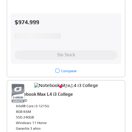
$
974
.
999
Comparar
Notebook Max L4 i3 College
14" HD
Intel® Core i3-1215U
8GB RAM
SSD 240GB
Windows 11 Home
Garantía 3 años