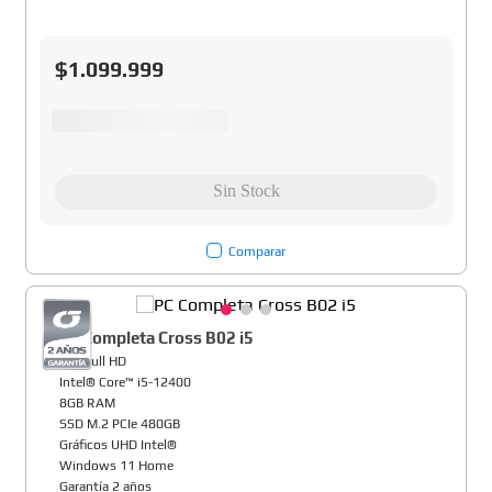
$
1
.
099
.
999
Comparar
PC Completa Cross B02 i5
22" Full HD
Intel® Core™ i5-12400
8GB RAM
SSD M.2 PCIe 480GB
Gráficos UHD Intel®
Windows 11 Home
Garantía 2 años