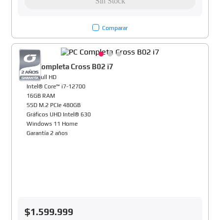
Comparar
PC Completa Cross B02 i7
22" Full HD
Intel® Core™ i7-12700
16GB RAM
SSD M.2 PCIe 480GB
Gráficos UHD Intel® 630
Windows 11 Home
Garantía 2 años
$
1
.
599
.
999