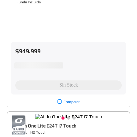
Funda Incluida
$
949
.
999
Comparar
All In One Lite E24T i7 Touch
24" Full HD Touch