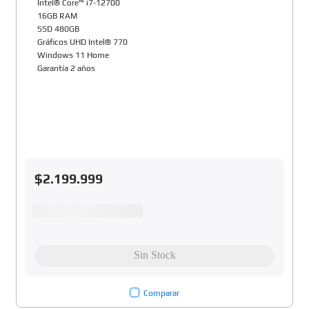
Intel® Core™ i7-12700
16GB RAM
SSD 480GB
Gráficos UHD Intel® 770
Windows 11 Home
Garantía 2 años
$
2
.
199
.
999
Comparar