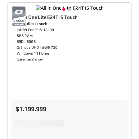
All In One Lite E24T i5 Touch
24" Full HD Touch
Intel® Core™ i5-12400
8GB RAM
SSD 480GB
Gráficos UHD Intel® 730
Windows 11 Home
Garantía 2 años
$
1
.
199
.
999