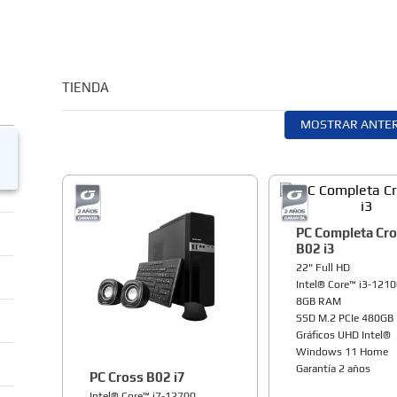
TIENDA
MOSTRAR ANTER
PC Completa Cr
B02 i3
22" Full HD
Intel® Core™ i3-121
8GB RAM
SSD M.2 PCIe 480GB
Gráficos UHD Intel®
Windows 11 Home
Garantía 2 años
PC Cross B02 i7
Intel® Core™ i7-12700