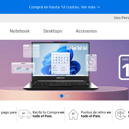
Comprá en hasta 12 cuotas. Ver más ->
Uso Per
Notebook
Desktops
Accesorios
 pago para
Recibí tu Compra
en
Puntos de retiro
en
todo el País.
todo el País.