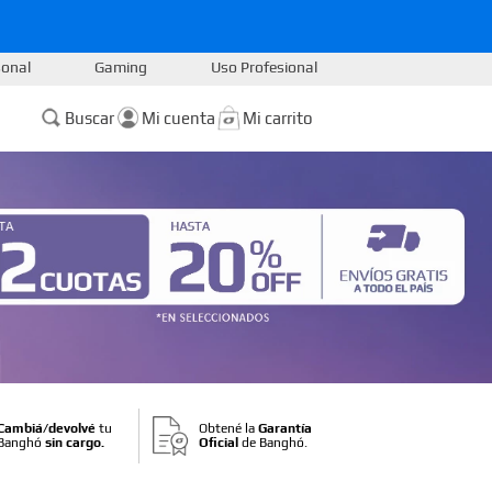
sonal
Gaming
Uso Profesional
Buscar
Cambiá/devolvé
tu
Obtené la
Garantía
Banghó
sin cargo.
Oficial
de Banghó.