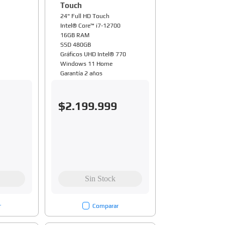
Touch
24" Full HD Touch
Intel® Core™ i7-12700
16GB RAM
SSD 480GB
Gráficos UHD Intel® 770
Windows 11 Home
Garantía 2 años
$
2
.
199
.
999
r
Comparar