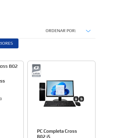
ORDENAR POR
IORES
oss
00
PC Completa Cross
B02 i5