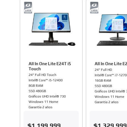
All In One Lite E24T i5
All In One Lite E
Touch
24" Full HD
24" Full HD Touch
Intel® Core™ i7-127
Intel® Core™ i5-12400
16GB RAM
8GB RAM
SSD 480GB
SSD 480GB
Gráficos UHD Intel®
Gráficos UHD Intel® 730
Windows 11 Home
Windows 11 Home
Garantía 2 años
Garantía 2 años
$
1
.
199
.
999
$
1
.
329
.
999