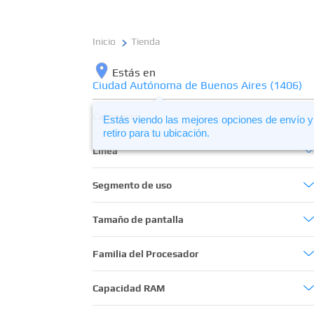
Tienda
Estás en
Ciudad Autónoma de Buenos Aires (1406)
Categoría
productos segmento uso personal
Línea
Notebooks
Max
Segmento de uso
All in one
Lite
College
Tamaño de pantalla
PC de escritorio
Cubic
Uso Personal
15,6´´
Mini PC
Familia del Procesador
Cross
Gaming
14´´
productos segmento profesional
Core Ultra
Bes Pro
Capacidad RAM
Profesional
18´´
Intel Celeron
Game Master