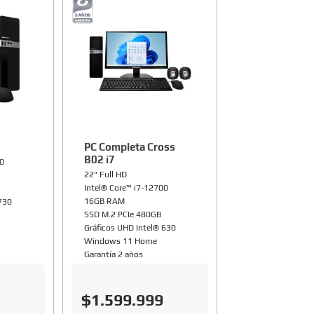
PC Completa Cross
B02 i7
00
22" Full HD
Intel® Core™ i7-12700
16GB RAM
 730
SSD M.2 PCIe 480GB
Gráficos UHD Intel® 630
Windows 11 Home
Garantía 2 años
$
1
.
599
.
999