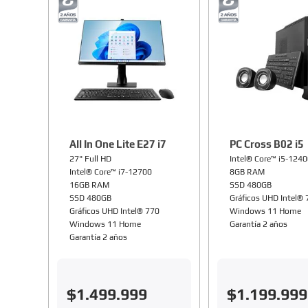
All In One Lite E27 i7
PC Cross B02 i5
27" Full HD
Intel® Core™ i5-124
Intel® Core™ i7-12700
8GB RAM
16GB RAM
SSD 480GB
SSD 480GB
Gráficos UHD Intel®
Gráficos UHD Intel® 770
Windows 11 Home
Windows 11 Home
Garantía 2 años
Garantía 2 años
$
1
.
499
.
999
$
1
.
199
.
999