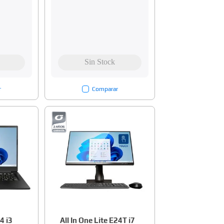
r
Comparar
4 i3
All In One Lite E24T i7