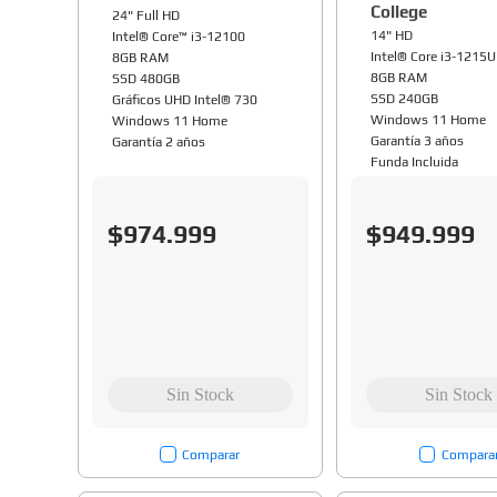
College
24" Full HD
14" HD
Intel® Core™ i3-12100
Intel® Core i3-1215U
8GB RAM
8GB RAM
SSD 480GB
SSD 240GB
Gráficos UHD Intel® 730
Windows 11 Home
Windows 11 Home
Garantía 3 años
Garantía 2 años
Funda Incluida
$
974
.
999
$
949
.
999
Comparar
Compara