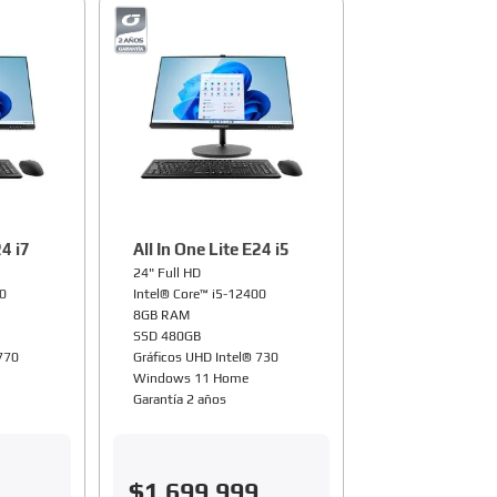
24 i7
All In One Lite E24 i5
24" Full HD
00
Intel® Core™ i5-12400
8GB RAM
SSD 480GB
 770
Gráficos UHD Intel® 730
Windows 11 Home
Garantía 2 años
$
1
.
699
.
999