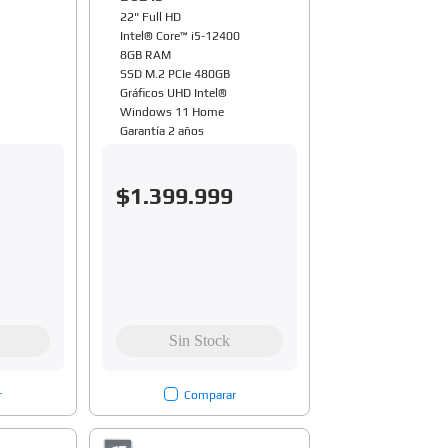
22" Full HD
Intel® Core™ i5-12400
8GB RAM
SSD M.2 PCIe 480GB
Gráficos UHD Intel®
Windows 11 Home
Garantía 2 años
$
1
.
399
.
999
r
Comparar