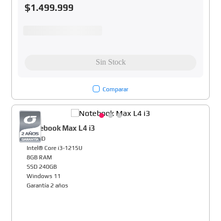
$
1
.
499
.
999
Comparar
Notebook Max L4 i3
14" HD
Intel® Core i3-1215U
8GB RAM
SSD 240GB
Windows 11
Garantía 2 años