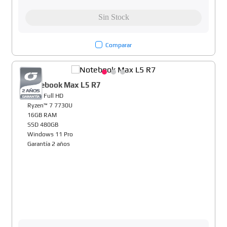
Comparar
Notebook Max L5 R7
15,6" Full HD
Ryzen™ 7 7730U
16GB RAM
SSD 480GB
Windows 11 Pro
Garantía 2 años