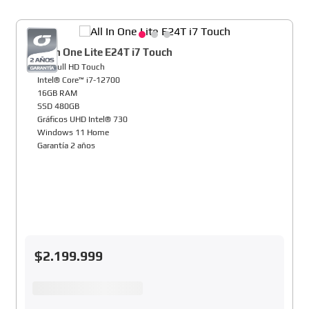
All In One Lite E24T i7 Touch
24" Full HD Touch
Intel® Core™ i7-12700
16GB RAM
SSD 480GB
Gráficos UHD Intel® 730
Windows 11 Home
Garantía 2 años
$
2
.
199
.
999