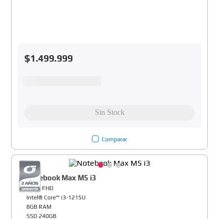
$
1
.
499
.
999
Comparar
Notebook Max M5 i3
15,6" FHD
Intel® Core™ i3-1215U
8GB RAM
SSD 240GB