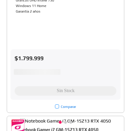
Gráficos UHD Intel® 730
Windows 11 Home
Garantía 2 años
$
1
.
799
.
999
Comparar
Notebook Gamer i7 GM-15Z13 RTX 4050