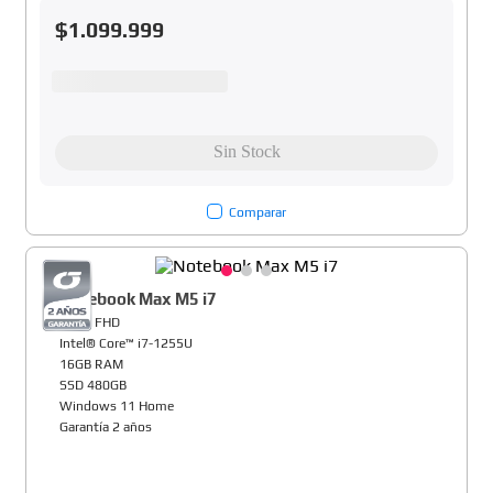
$
1
.
099
.
999
Comparar
Notebook Max M5 i7
15,6" FHD
Intel® Core™ i7-1255U
16GB RAM
SSD 480GB
Windows 11 Home
Garantía 2 años