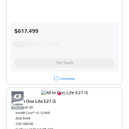
$
617
.
499
Comparar
All In One Lite E27 i5
27" Full HD
Intel® Core™ i5-12400
8GB RAM
SSD 480GB