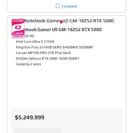
Comparar
Notebook Gamer U9 GM-18ZS2 RTX 5080
18" Full HD
Intel Core Ultra 9 275HX
Kingston Fury 2x16GB DDR5 6400MHz SODIMM
Corsair MP700 PRO 2TB PCIe Gen5
NVIDIA Geforce RTX 5080 16GB GDDR7
Garantía 2 años
$
5
.
249
.
999