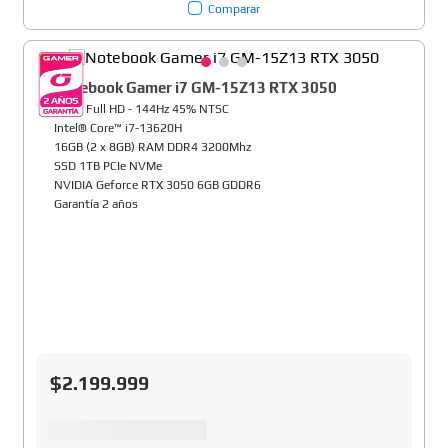
Comparar
Notebook Gamer i7 GM-15Z13 RTX 3050
15,6" Full HD - 144Hz 45% NTSC
Intel® Core™ i7-13620H
16GB (2 x 8GB) RAM DDR4 3200Mhz
SSD 1TB PCIe NVMe
NVIDIA Geforce RTX 3050 6GB GDDR6
Garantía 2 años
$
2
.
199
.
999