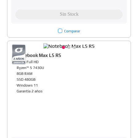
Comparar
Notebook Max L5 R5
15,6" Full HD
Ryzen™ 5 7430U
8GB RAM
SSD 480GB
Windows 11
Garantía 2 años