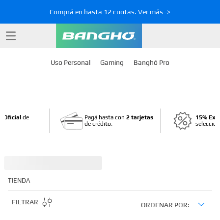
Comprá en hasta 12 cuotas. Ver más ->
Uso Personal
Gaming
Banghó Pro
 Oficial
de
Pagá hasta con
2 tarjetas
15% Ext
de crédito.
seleccio
TIENDA
FILTRAR
ORDENAR POR