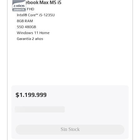
Notebook Max M5 i5
15,6" FHD
Intel® Core™ i5-1235U
8GB RAM
SSD 480GB
Windows 11 Home
Garantía 2 años
$
1
.
199
.
999