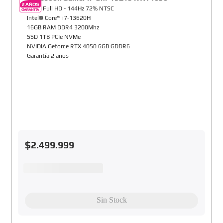
15,6" Full HD - 144Hz 72% NTSC
Intel® Core™ i7-13620H
16GB RAM DDR4 3200Mhz
SSD 1TB PCIe NVMe
NVIDIA Geforce RTX 4050 6GB GDDR6
Garantía 2 años
$
2
.
499
.
999