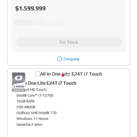
$
1
.
599
.
999
Comparar
All In One Lite E24T i7 Touch
24" Full HD Touch
Intel® Core™ i7-12700
16GB RAM
SSD 480GB
Gráficos UHD Intel® 770
Windows 11 Home
Garantía 2 años