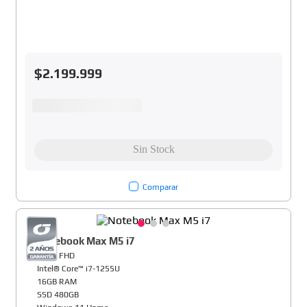
$
2
.
199
.
999
Comparar
Notebook Max M5 i7
15,6" FHD
Intel® Core™ i7-1255U
16GB RAM
SSD 480GB