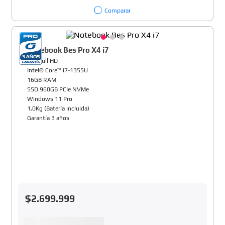
Comparar
Notebook Bes Pro X4 i7
14" Full HD
Intel® Core™ i7-1355U
16GB RAM
SSD 960GB PCIe NVMe
Windows 11 Pro
1,0Kg (Batería incluida)
Garantía 3 años
$
2
.
699
.
999