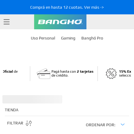
Comprá en hasta 12 cuotas. Ver más ->
Uso Personal
Gaming
Banghó Pro
 Oficial
de
Pagá hasta con
2 tarjetas
15% Ext
de crédito.
seleccio
TIENDA
FILTRAR
ORDENAR POR