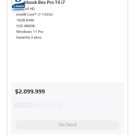
Notebook Bes Pro T4 i7
14" Full HD
Intel® Core™ i7-1355U
16GB RAM
SSD 480GB
Windows 11 Pro
Garantía 3 años
$
2
.
099
.
999