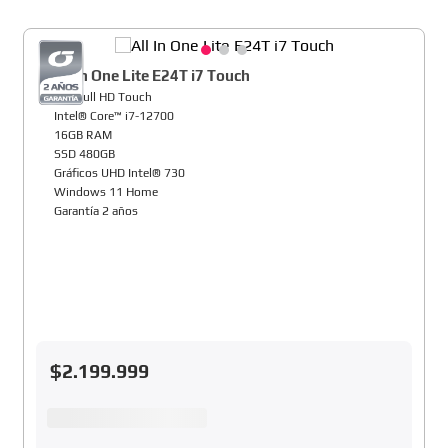
All In One Lite E24T i7 Touch
24" Full HD Touch
Intel® Core™ i7-12700
16GB RAM
SSD 480GB
Gráficos UHD Intel® 730
Windows 11 Home
Garantía 2 años
$
2
.
199
.
999