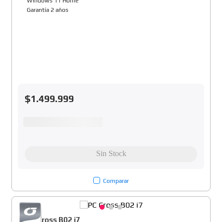
Windows 11 Home
Garantía 2 años
$
1
.
499
.
999
Comparar
PC Cross B02 i7