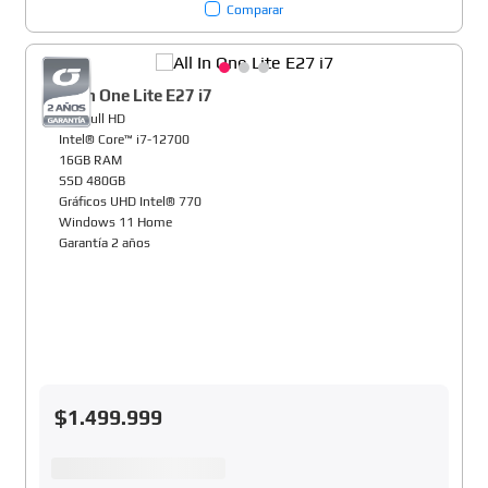
Comparar
All In One Lite E27 i7
27" Full HD
Intel® Core™ i7-12700
16GB RAM
SSD 480GB
Gráficos UHD Intel® 770
Windows 11 Home
Garantía 2 años
$
1
.
499
.
999