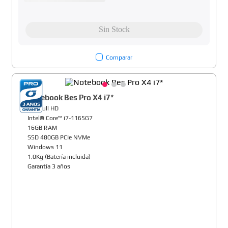
Comparar
Notebook Bes Pro X4 i7*
14" Full HD
Intel® Core™ i7-1165G7
16GB RAM
SSD 480GB PCIe NVMe
Windows 11
1,0Kg (Batería incluida)
Garantía 3 años