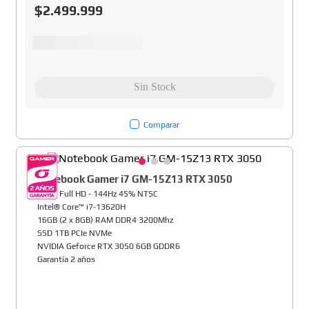
$
2
.
499
.
999
Comparar
Notebook Gamer i7 GM-15Z13 RTX 3050
15,6" Full HD - 144Hz 45% NTSC
Intel® Core™ i7-13620H
16GB (2 x 8GB) RAM DDR4 3200Mhz
SSD 1TB PCIe NVMe
NVIDIA Geforce RTX 3050 6GB GDDR6
Garantía 2 años