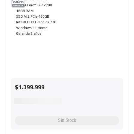
Intel® Core™ i7-12700
16GB RAM
SSD M.2 PCIe 480GB
Intel® UHD Graphics 770
Windows 11 Home
Garantía 2 años
$
1
.
399
.
999