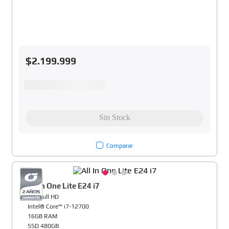
$
2
.
199
.
999
Comparar
All In One Lite E24 i7
24" Full HD
Intel® Core™ i7-12700
16GB RAM
SSD 480GB