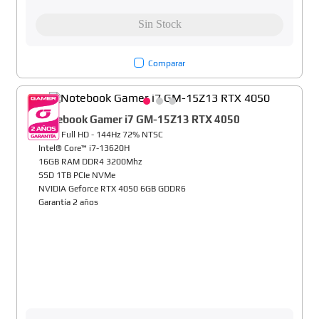
Comparar
Notebook Gamer i7 GM-15Z13 RTX 4050
15,6" Full HD - 144Hz 72% NTSC
Intel® Core™ i7-13620H
16GB RAM DDR4 3200Mhz
SSD 1TB PCIe NVMe
NVIDIA Geforce RTX 4050 6GB GDDR6
Garantía 2 años