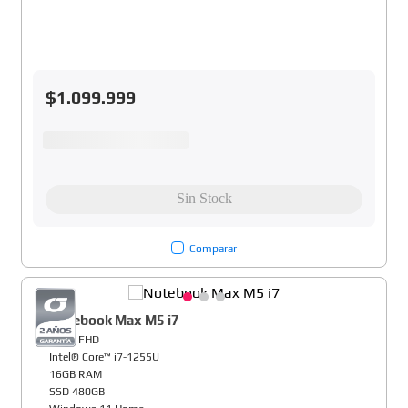
$
1
.
099
.
999
Comparar
Notebook Max M5 i7
15,6" FHD
Intel® Core™ i7-1255U
16GB RAM
SSD 480GB