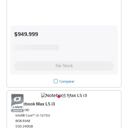
$
949
.
999
Comparar
Notebook Max L5 i3
15,6" HD
Intel® Core™ i3-1215U
8GB RAM
SSD 240GB