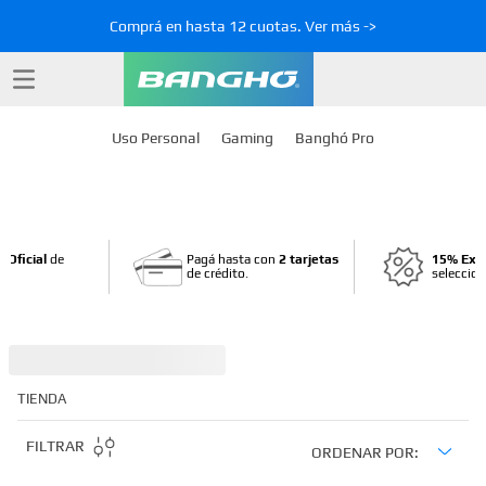
Comprá en hasta 12 cuotas. Ver más ->
Uso Personal
Gaming
Banghó Pro
 Oficial
de
Pagá hasta con
2 tarjetas
15% Ext
de crédito.
seleccio
TIENDA
FILTRAR
ORDENAR POR