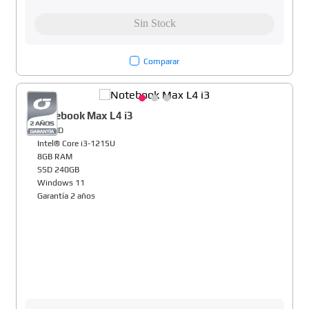
Comparar
Notebook Max L4 i3
14" HD
Intel® Core i3-1215U
8GB RAM
SSD 240GB
Windows 11
Garantía 2 años