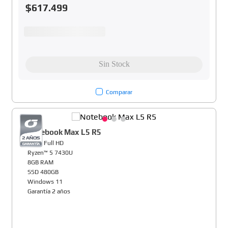
$
617
.
499
Comparar
Notebook Max L5 R5
15,6" Full HD
Ryzen™ 5 7430U
8GB RAM
SSD 480GB
Windows 11
Garantía 2 años