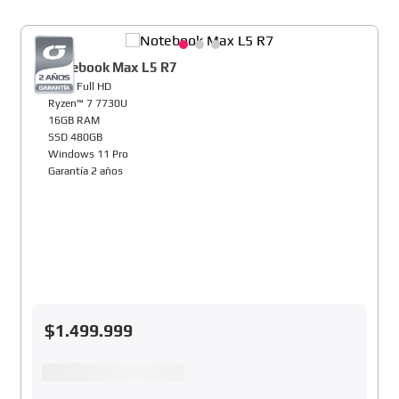
Notebook Max L5 R7
15,6" Full HD
Ryzen™ 7 7730U
16GB RAM
SSD 480GB
Windows 11 Pro
Garantía 2 años
$
1
.
499
.
999