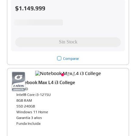
$
1
.
149
.
999
Comparar
Notebook Max L4 i3 College
14" HD
Intel® Core i3-1215U
8GB RAM
SSD 240GB
Windows 11 Home
Garantía 3 años
Funda Incluida