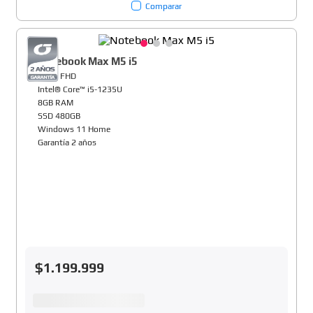
Comparar
Notebook Max M5 i5
15,6" FHD
Intel® Core™ i5-1235U
8GB RAM
SSD 480GB
Windows 11 Home
Garantía 2 años
$
1
.
199
.
999