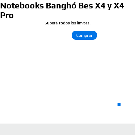
Notebooks Banghó Bes X4 y X4
Pro
Superá todos los límites.
Ver más >
Comprar
Pequeñas y Medianas Empresas
Dscubrí nuestros productos y servicios a medida