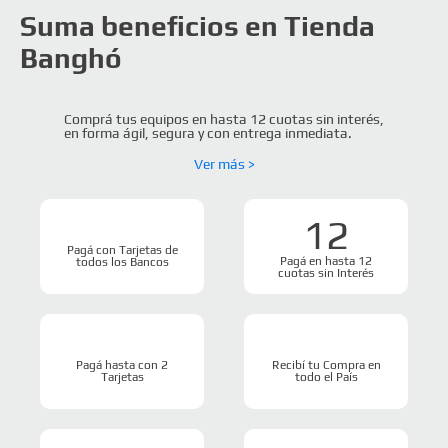
para ayudarte a ser más productivo
Suma beneficios en Tienda
Ver más >
Banghó
Comprá tus equipos en hasta
12 cuotas
sin interés,
en forma ágil, segura y con entrega inmediata.
Ver más >
12
Pagá con
Tarjetas de
Pagá en hasta
12
todos los Bancos
cuotas
sin Interés
Pagá hasta con
2
Recibí tu Compra
en
Tarjetas
todo el País