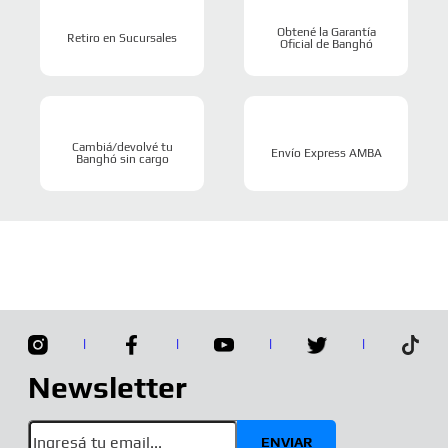
Obtené la
Garantía
Retiro en
Sucursales
Oficial
de Banghó
Cambiá/devolvé tu
Envío
Express AMBA
Banghó
sin cargo
Newsletter
ENVIAR