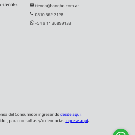
a 18:00hs.
tienda@bangho.com.ar
0810 362 2128
+54 9 11 36899133
efensa del Consumidor ingresando
desde aquí
.
midor, para consultas y/o denuncias
ingrese aquí
.