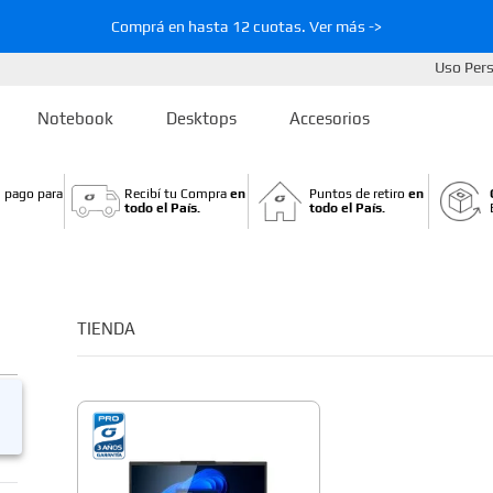
Comprá en hasta 12 cuotas. Ver más ->
Uso Per
Notebook
Desktops
Accesorios
 pago para
Recibí tu Compra
en
Puntos de retiro
en
todo el País.
todo el País.
TIENDA