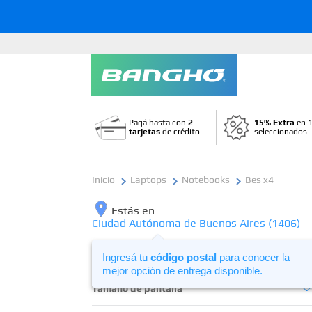
Pagá hasta con
2
15% Extra
en 1
tarjetas
de crédito.
seleccionados.
Laptops
Notebooks
Bes x4
Estás en
Ciudad Autónoma de Buenos Aires (1406)
Segmento de uso
Ingresá tu
código postal
para conocer la
mejor opción de entrega disponible.
Profesional
Tamaño de pantalla