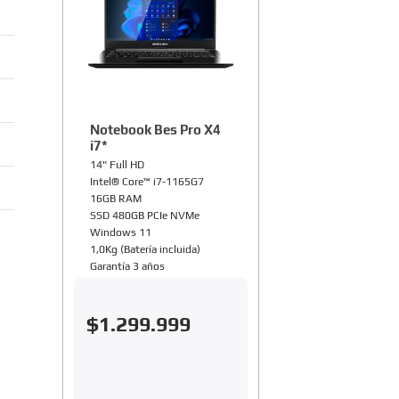
Notebook Bes Pro X4
i7*
14" Full HD
Intel® Core™ i7-1165G7
16GB RAM
SSD 480GB PCIe NVMe
Windows 11
1,0Kg (Batería incluida)
Garantía 3 años
$
1
.
299
.
999