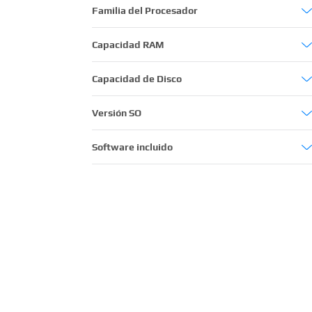
14´´
Familia del Procesador
Intel Core i7
Capacidad RAM
16GB
Capacidad de Disco
480GB
Versión SO
Windows 11
Software incluido
No incluye