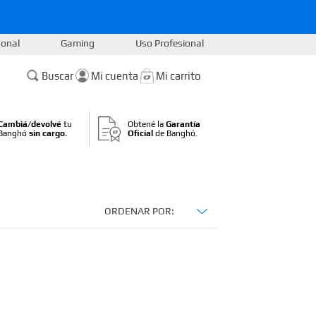
sonal
Gaming
Uso Profesional
Buscar
Cambiá/devolvé
tu
Obtené la
Garantía
Banghó
sin cargo.
Oficial
de Banghó.
ORDENAR POR